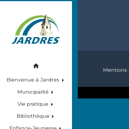
home
Mentions 
Bienvenue à Jardres
Municipalité
Vie pratique
Bibliothèque
Enfance-Jeunesse