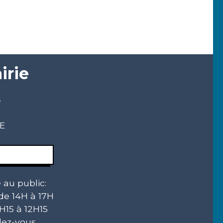
irie
s
CE
 au public:
 de 14H à 17H
H15 à 12H15
ez-vous.