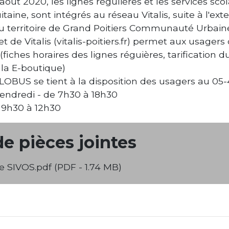
 août 2020, les lignes régulières et les services sc
taine, sont intégrés au réseau Vitalis, suite à l'ex
u territoire de Grand Poitiers Communauté Urbain
et de Vitalis (vitalis-poitiers.fr) permet aux usager
(fiches horaires des lignes réguières, tarification
 la E-boutique)
LLOBUS se tient à la disposition des usagers au 05
vendredi - de 7h30 à 18h30
 9h30 à 12h30
de pièces jointes
e SIVOS.pdf (PDF - 1.74 MB)