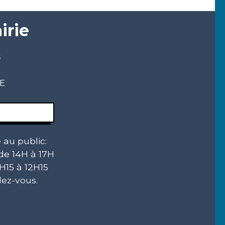
irie
s
CE
 au public:
 de 14H à 17H
H15 à 12H15
ez-vous.