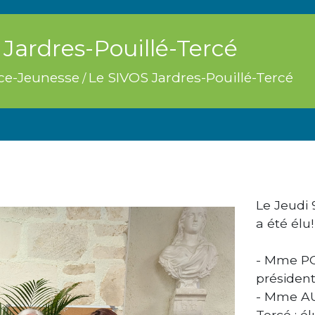
Jardres-Pouillé-Tercé
ce-Jeunesse
Le SIVOS Jardres-Pouillé-Tercé
/
Le Jeudi 
a été élu!
- Mme POL
présiden
- Mme AU
Tercé : é