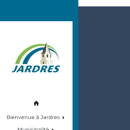
home
Bienvenue à Jardres
Municipalité