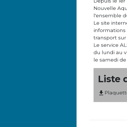
Depuis le 1er
Nouvelle Aqui
l'ensemble d
Le site intern
informations 
transport sur
Le service A
du lundi au 
le samedi de
Liste 
Plaquett
file_download