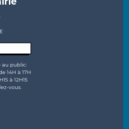
irie
s
CE
 au public:
 de 14H à 17H
H15 à 12H15
ez-vous.