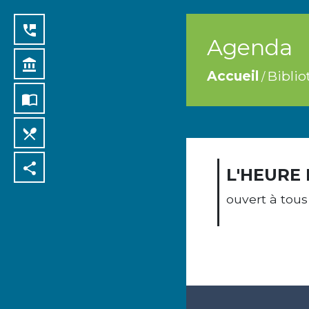
perm_phone_msg
Agenda
account_balance
Accueil
Bibli
/
import_contacts
local_dining
share
L'HEURE
ouvert à tous 