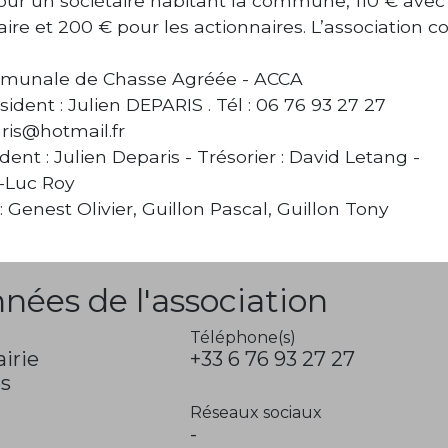
our un sociétaire habitant la commune, 110 € avec
taire et 200 € pour les actionnaires. L’association 
mmunale de Chasse Agréée - ACCA
sident : Julien DEPARIS . Tél : 06 76 93 27 27
aris@hotmail.fr
dent : Julien Deparis - Trésorier : David Letang -
n-Luc Roy
 Genest Olivier, Guillon Pascal, Guillon Tony
nées de l'association
Téléphone(s)
airie
+33 6 76 93 27 27
es
Réseaux sociaux
-