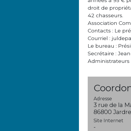
années à 95 € p
droit de proprié
42 chasseurs.
Association Co
Contacts : Le pré
Courriel : juldep
Le bureau : Prési
Secrétaire : Jea
Administrateurs :
Coordon
Adresse
3 rue de la M
86800 Jardr
Site Internet
-