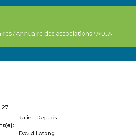
ires
Annuaire des associations
ACCA
/
/
ie
7 27
Julien Deparis
t(e):
-
David Letang