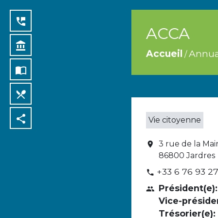
perm_phone_msg
ACCA
account_balance
Accueil
Annua
/
import_contacts
local_dining
share
Vie citoyenne
3 rue de la Mair
location_on
86800 Jardres
+33 6 76 93 2
phone
Président(e):
people
Vice-présiden
Trésorier(e):