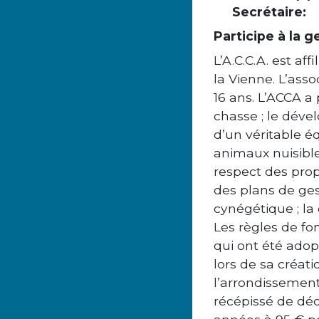
Secrétaire:
Participe à la g
L’A.C.C.A. est a
la Vienne. L’asso
16 ans. L’ACCA a
chasse ; le déve
d’un véritable é
animaux nuisible
respect des prop
des plans de ge
cynégétique ; la
Les règles de fo
qui ont été adop
lors de sa créat
l’arrondissement
récépissé de décl