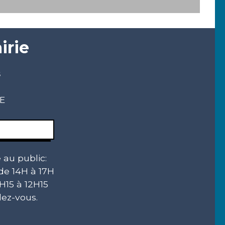
irie
s
CE
 au public:
 de 14H à 17H
H15 à 12H15
ez-vous.