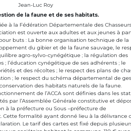
Jean-Luc Roy
estion de la faune et de ses habitats.
ffiliée à la Fédération Départementale des Chasseur
ciation est ouverte aux adultes et aux jeunes à par
 pour buts : La bonne organisation technique de la
loppement du gibier et de la faune sauvage, le res
quilibre agro-sylvo-cynégétique ; la régulation des
s ; l’éducation cynégétique de ses adhérents ; le
riétés et des récoltes ; le respect des plans de cha
stion ; le respect du schéma départemental de ges
 conservation des habitats naturels de la faune.
nctionnement de l’ACCA sont définies dans les stat
tés par l’Assemblée Générale constitutive et dépo
ion à la préfecture ou Sous –préfecture de
. Cette formalité ayant donné lieu à la délivrance 
aration. Le tarif des cartes est fixé depuis plusieur