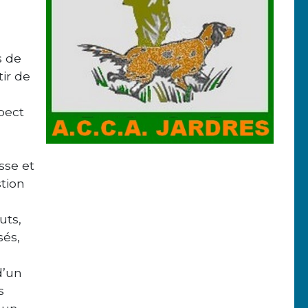
s de
tir de
pect
sse et
tion
uts,
sés,
d’un
s