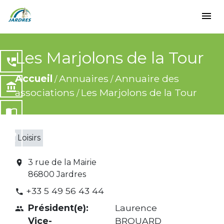
menu
Les Marjolons de la Tour
perm_phone_msg
Accueil
Annuaires
Annuaire des
/
/
account_balance
associations
Les Marjolons de la Tour
/
import_contacts
local_dining
Loisirs
share
3 rue de la Mairie
location_on
86800 Jardres
+33 5 49 56 43 44
phone
Président(e):
Laurence
people
Vice-
BROUARD