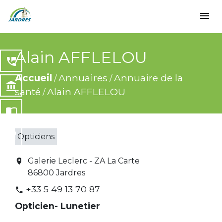
menu
Alain AFFLELOU
perm_phone_msg
Accueil
Annuaires
Annuaire de la
/
/
account_balance
santé
Alain AFFLELOU
/
import_contacts
local_dining
Opticiens
share
Galerie Leclerc - ZA La Carte
location_on
86800 Jardres
+33 5 49 13 70 87
phone
Opticien- Lunetier