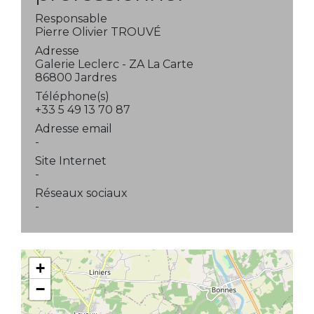
Responsable
Pierre Olivier TROUVÉ
Adresse
Galerie Leclerc - ZA La Carte
86800 Jardres
Téléphone(s)
+33 5 49 13 70 87
Adresse email
-
Site Internet
-
Réseaux sociaux
-
+
−