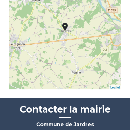
location_on
Leaflet
Contacter la mairie
Commune de Jardres