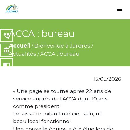
menu
ACCA : bureau
perm_phone_msg
Accueil
Bienvenue à Jardres
/
/
account_balance
Actualités
ACCA : bureau
/
import_contacts
15/05/2026
local_dining
« Une page se tourne après 22 ans de
share
service auprès de l’ACCA dont 10 ans
comme président!
Je laisse un bilan financier sein, un
beau local fonctionnel.
Une nouvelle équipe a été élue lors de