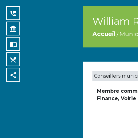
perm_phone_msg
William
account_balance
Accueil
Munici
/
import_contacts
local_dining
share
Conseillers munic
Membre commiss
Finance, Voirie