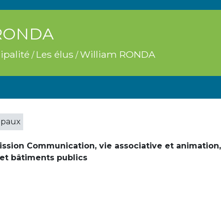
 RONDA
palité
Les élus
William RONDA
/
/
ipaux
ion Communication, vie associative et animation,
 et bâtiments publics