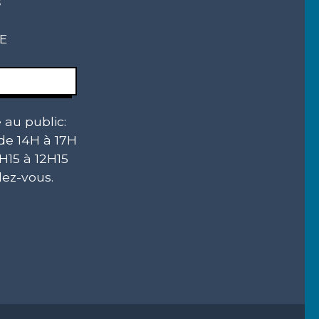
s
CE
 au public:
 de 14H à 17H
H15 à 12H15
ez-vous.